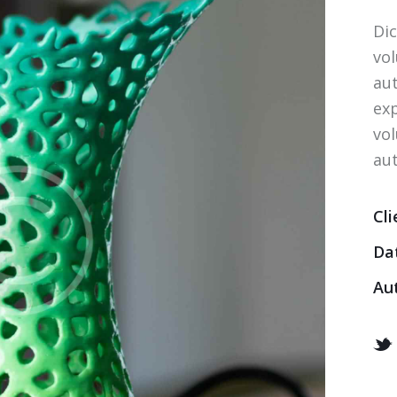
Di
vo
aut
ex
vo
aut
Cli
Da
Au