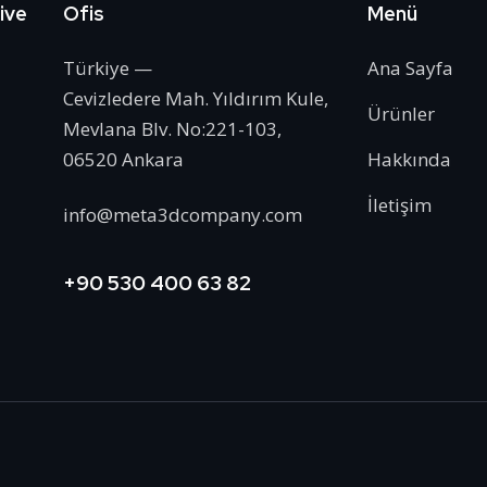
ive
Ofis
Menü
Türkiye —
Ana Sayfa
Cevizledere Mah. Yıldırım Kule,
Ürünler
Mevlana Blv. No:221-103,
06520 Ankara
Hakkında
İletişim
info@meta3dcompany.com
+90 530 400 63 82