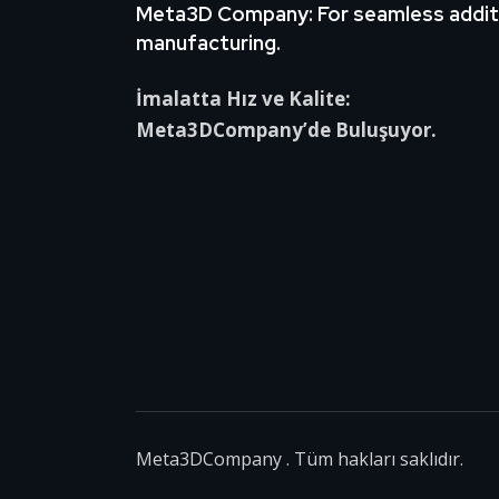
Meta3D Company: For seamless addit
manufacturing.
İmalatta Hız ve Kalite:
Meta3DCompany’de Buluşuyor.
Meta3DCompany
. Tüm hakları saklıdır.