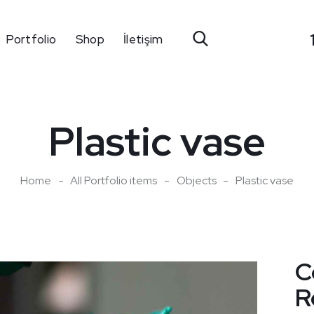
Portfolio
Shop
İletişim
Plastic vase
Home
All Portfolio items
Objects
Plastic vase
C
R