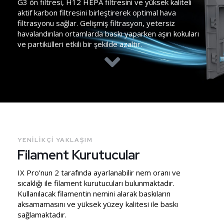
G3 ön filtresi, H12 HEPA filtresini ve yüksek kaliteli
aktif karbon filtresini birleştirerek optimal hava
filtrasyonu sağlar. Gelişmiş filtrasyon, yetersiz
havalandırılan ortamlarda baskı yaparken aşırı kokuları
ve partikülleri etkili bir şekilde azaltır.
YENILIKÇI YAKLAŞIM
Filament Kurutucular
IX Pro’nun 2 tarafında ayarlanabilir nem oranı ve
sıcaklığı ile filament kurutucuları bulunmaktadır.
Kullanılacak filamentin nemini alarak baskıların
aksamamasını ve yüksek yüzey kalitesi ile baskı
sağlamaktadır.