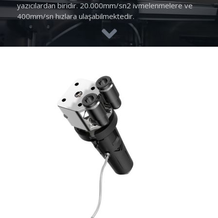
yazıcılardan biridir. 20.000mm/sn2 ivmelenmelere ve
400mm/sn hızlara ulaşabilmektedir.