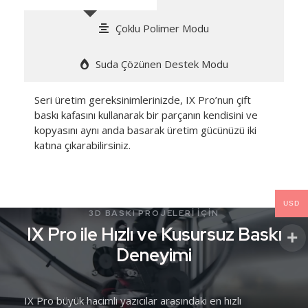
Çoklu Polimer Modu
Suda Çözünen Destek Modu
Seri üretim gereksinimlerinizde, IX Pro’nun çift
baskı kafasını kullanarak bir parçanın kendisini ve
kopyasını aynı anda basarak üretim gücünüzü iki
katına çıkarabilirsiniz.
USD
3D BASKI PROJELERI IÇIN
IX Pro ile Hızlı ve Kusursuz Baskı
Deneyimi
IX Pro büyük hacimli yazıcılar arasındaki en hızlı