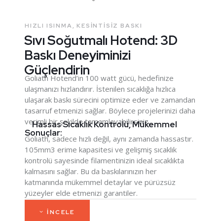
HIZLI ISINMA, KESINTISIZ BASKI
Sıvı Soğutmalı Hotend: 3D
Baskı Deneyiminizi
Güçlendirin
Goliath Hotend’in 100 watt gücü, hedefinize
ulaşmanızı hızlandırır. İstenilen sıcaklığa hızlıca
ulaşarak baskı sürecini optimize eder ve zamandan
tasarruf etmenizi sağlar. Böylece projelerinizi daha
verimli bir şekilde tamamlayabilirsiniz.
Hassas Sıcaklık Kontrolü, Mükemmel
Sonuçlar:
Goliath, sadece hızlı değil, aynı zamanda hassastır.
105mm3 erime kapasitesi ve gelişmiş sıcaklık
kontrolü sayesinde filamentinizin ideal sıcaklıkta
kalmasını sağlar. Bu da baskılarınızın her
katmanında mükemmel detaylar ve pürüzsüz
yüzeyler elde etmenizi garantiler.
İNCELE