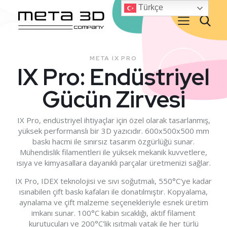
Türkçe
META IX PRO
IX Pro: Endüstriyel
Gücün Zirvesi
IX Pro, endüstriyel ihtiyaçlar için özel olarak tasarlanmış,
yüksek performanslı bir 3D yazıcıdır. 600x500x500 mm
baskı hacmi ile sınırsız tasarım özgürlüğü sunar.
Mühendislik filamentleri ile yüksek mekanik kuvvetlere,
ısıya ve kimyasallara dayanıklı parçalar üretmenizi sağlar.
IX Pro, IDEX teknolojisi ve sıvı soğutmalı, 550°C'ye kadar
ısınabilen çift baskı kafaları ile donatılmıştır. Kopyalama,
aynalama ve çift malzeme seçenekleriyle esnek üretim
imkanı sunar. 100°C kabin sıcaklığı, aktif filament
kurutucuları ve 200°C'lik ısıtmalı yatak ile her türlü