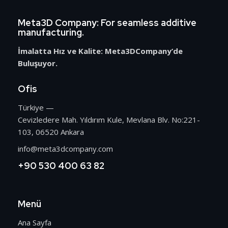
Meta3D Company: For seamless additive
manufacturing.
İmalatta Hız ve Kalite: Meta3DCompany’de
Buluşuyor.
Ofis
Türkiye —
Cevizledere Mah. Yıldırım Kule, Mevlana Blv. No:221-
103, 06520 Ankara
info@meta3dcompany.com
+90 530 400 63 82
Menü
Ana Sayfa