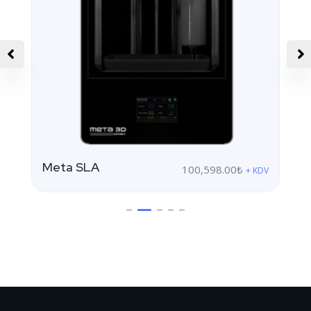
Meta SLA
100,598.00
₺
+ KDV