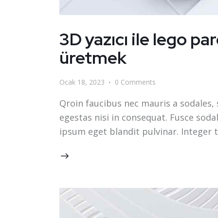
3D yazıcı ile lego par
üretmek
Ocak 18, 2023
0
Comments
Qroin faucibus nec mauris a sodales,
egestas nisi in consequat. Fusce soda
ipsum eget blandit pulvinar. Integer 