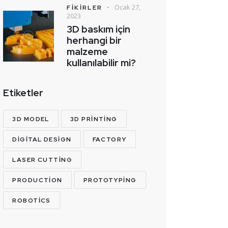
Ocak 27,
FIKIRLER
2023
3D baskım için
herhangi bir
malzeme
kullanılabilir mi?
Etiketler
3D MODEL
3D PRINTING
DIGITAL DESIGN
FACTORY
LASER CUTTING
PRODUCTION
PROTOTYPING
ROBOTICS