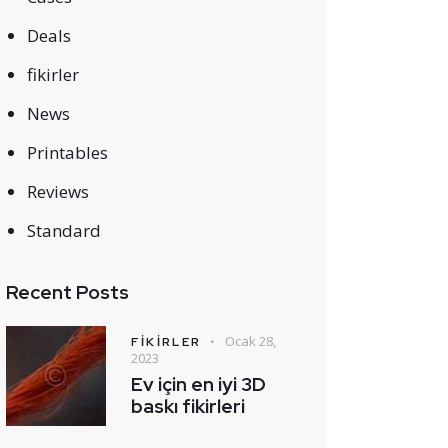
Deals
fikirler
News
Printables
Reviews
Standard
Recent Posts
Ocak 28,
FIKIRLER
2023
Ev için en iyi 3D
baskı fikirleri